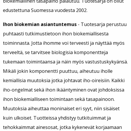
biokemiallinen tasapaino palautuu. Tuotesarja on ollut
edustettuna Suomessa vuodesta 2002.
Ihon biokemian asiantuntemus
- Tuotesarja perustuu
puhtaasti tutkimustietoon ihon biokemiallisesta
toiminnasta. Jotta ihomme voi terveesti ja näyttää myös
terveeltä, se tarvitsee biologisia komponentteja
tukemaan toimintaansa ja näin myös vastustuskykyänsä.
Mikäli jokin komponentti puuttuu, aiheutuu iholle
kemiallisia muutoksia jotka johtavat iho-oireisiin. Kaikki
iho-ongelmat sekä ihon ikääntyminen ovat johdoksissa
ihon biokemialliseen toimintaan sekä tasapainoon.
Muutoksia aiheuttaa moninaiset eri syyt, niin sisäiset
kuin ulkoiset. Tuotteissa yhdistyy tutkituimmat ja
tehokkaimmat ainesosat, jotka kykenevät korjaamaan