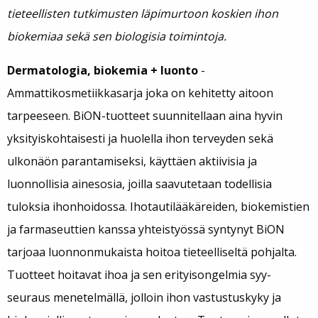
tieteellisten tutkimusten läpimurtoon koskien ihon
biokemiaa sekä sen biologisia toimintoja.
Dermatologia, biokemia + luonto
-
Ammattikosmetiikkasarja joka on kehitetty aitoon
tarpeeseen. BiON-tuotteet suunnitellaan aina hyvin
yksityiskohtaisesti ja huolella ihon terveyden sekä
ulkonäön parantamiseksi, käyttäen aktiivisia ja
luonnollisia ainesosia, joilla saavutetaan todellisia
tuloksia ihonhoidossa. Ihotautilääkäreiden, biokemistien
ja farmaseuttien kanssa yhteistyössä syntynyt BiON
tarjoaa luonnonmukaista hoitoa tieteelliseltä pohjalta.
Tuotteet hoitavat ihoa ja sen erityisongelmia syy-
seuraus menetelmällä, jolloin ihon vastustuskyky ja