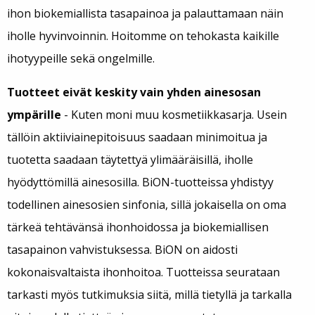
ihon biokemiallista tasapainoa ja palauttamaan näin
iholle hyvinvoinnin. Hoitomme on tehokasta kaikille
ihotyypeille sekä ongelmille.
Tuotteet eivät keskity vain yhden ainesosan
ympärille
- Kuten moni muu kosmetiikkasarja. Usein
tällöin aktiiviainepitoisuus saadaan minimoitua ja
tuotetta saadaan täytettyä ylimääräisillä, iholle
hyödyttömillä ainesosilla. BiON-tuotteissa yhdistyy
todellinen ainesosien sinfonia, sillä jokaisella on oma
tärkeä tehtävänsä ihonhoidossa ja biokemiallisen
tasapainon vahvistuksessa. BiON on aidosti
kokonaisvaltaista ihonhoitoa. Tuotteissa seurataan
tarkasti myös tutkimuksia siitä, millä tietyllä ja tarkalla